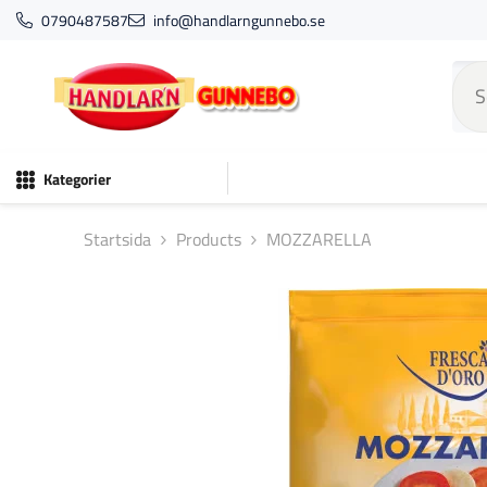
HOPPA TILL INNEHÅLL
0790487587
info@handlarngunnebo.se
Kategorier
Startsida
Products
MOZZARELLA