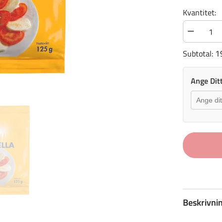
Kvantitet:
Minska
kvantiteten
för
1
Subtotal:
MOZZARE
Ange Dit
Beskrivni